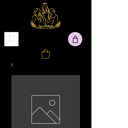
ME
NU