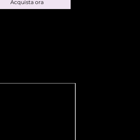
Acquista ora
 riposare per poi cuocerla
ero caldo: raffreddata che
 livella su un tavolo, quindi
e un grosso peso per 3-4
a "scacciata" così ottenuta
quindi tagliata a strisce ed
 su di asse ad asciugare.
a, si taglia ancora a fette,
 si rimescola nel siero
 la pasta è modellata a
ella classica forma a pera
novità
iata in salamoia per il
 necessario