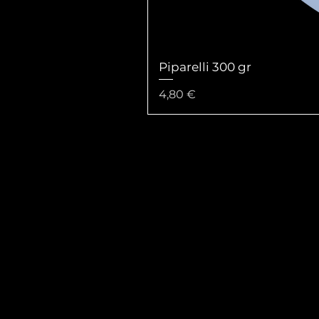
Piparelli 300 gr
Prezzo
4,80 €