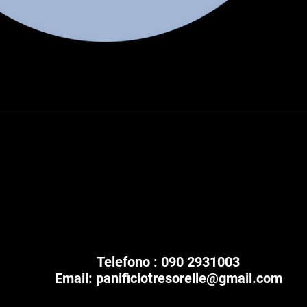
Vista rapida
Artigiani dal 1963
Tre sorelle srl
Telefono : 090 2931003
Email:
panificiotresorelle@gmail.com