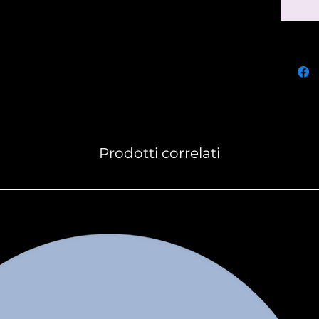
lascia
nel si
sia, si
si pon
ore. L
viene 
appesa
Asciutt
Prodotti correlati
quindi
caldo:
mano n
e lasc
tempo