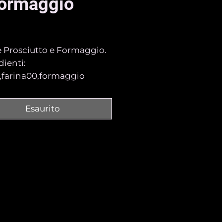
Formaggio
Prezzo
 Prosciutto e Formaggio.
dienti:
,farina00,formaggio
e,prosciutto e sale.
to precotto e abbattuto.
Esaurito
di consumarlo ,
darlo a 150 gradi per 8/10
.