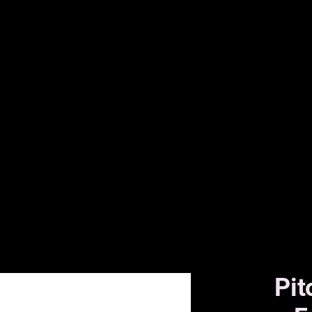
BISCOTTI
C
Pit