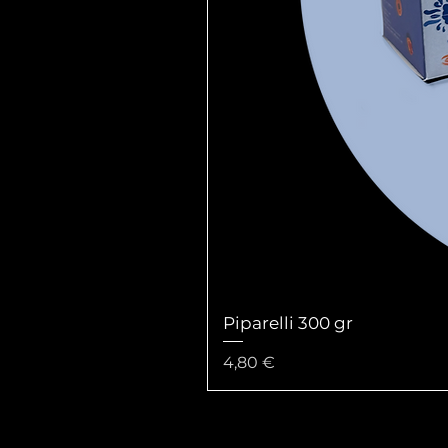
Piparelli 300 gr
Prezzo
4,80 €