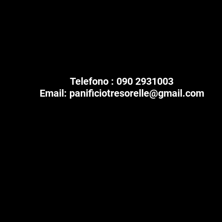
Artigiani dal 1963
Tre sorelle srl
Telefono : 090 2931003
Email:
panificiotresorelle@gmail.com