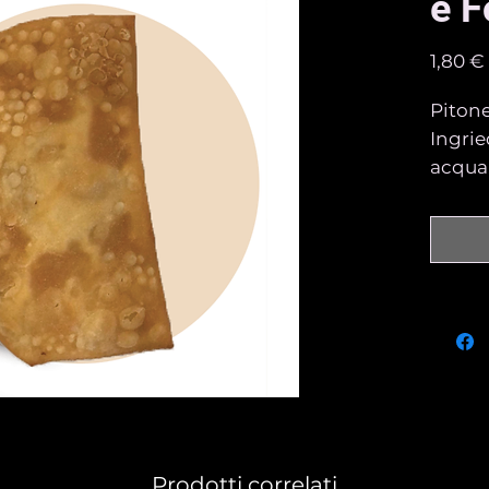
e 
1,80 €
Pitone
Ingrie
acqua
filant
Prodot
Prima 
riscal
minuti
Prodotti correlati