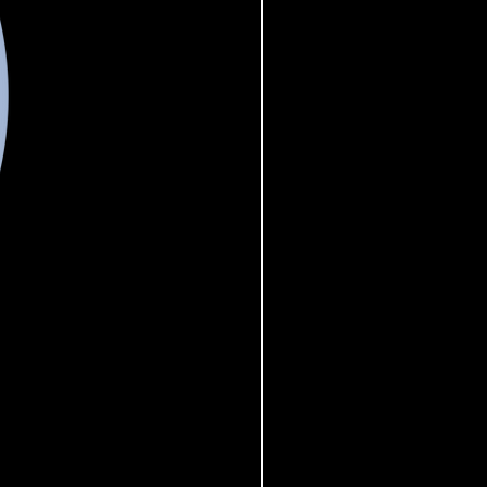
ine (g) 3,4
 (mg) 18
i allergeni sono
ziati in grassetto.
i shelf life
vare in luogo fresco e
to.Prodotto e
ionato da tre sorelle gpn
iale europa 112 98124
na.
Sesamini 300gr