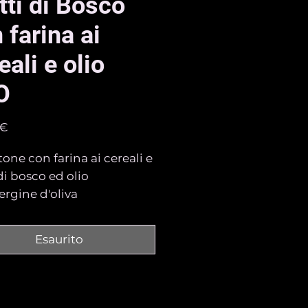
tti di Bosco
 farina ai
eali e olio
O
Prezzo
 €
one con farina ai cereali e
 di bosco ed olio
ergine d'oliva
azione lenta e naturale.
 CONSERVANTI ED
Esaurito
SIONANTI
 ai Cereali
, Frutti di bosco
 Mirtilli, Lamponi,