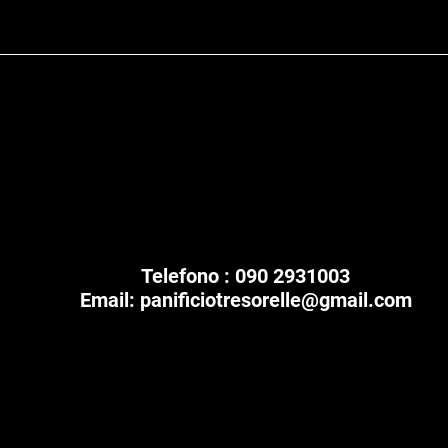
Artigiani dal 1963
Tre sorelle srl
Telefono : 090 2931003
Email:
panificiotresorelle@gmail.com