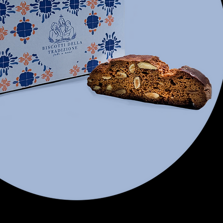
Prote
Sale
N.B Gl
eviden
60gg d
Conser
asciut
confez
srl , v
Messi
Vista rapida