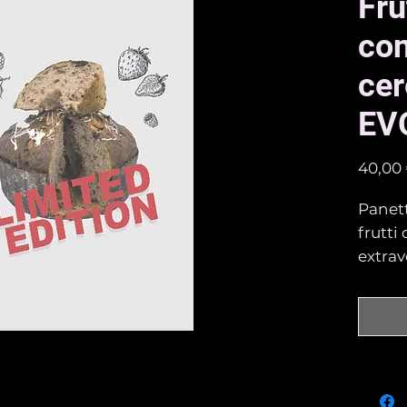
Fru
con
cer
EV
40,00
Panett
frutti
extrav
Lievit
SENZA
EMUL
Farina
(More,