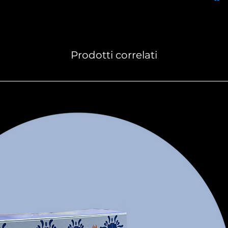
Fragol
"Lyric
Tuorl
Cat. A
Prodotti correlati
Moresk
screm
Madaga
Glassa
Ciocco
Valori
Gr
Ener
Gras
Carb
Zucc
Fibr