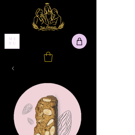
ME
NU