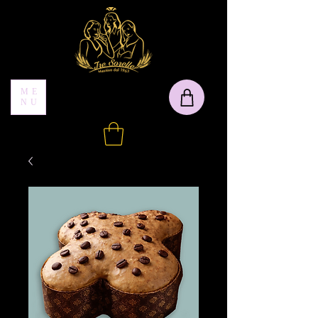
ME
NU